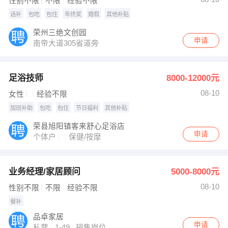
性别不限
不限
经验不限
话补
包吃
包住
年终奖
婚假
其他补贴
荣州三绝文创园
申请
南帝大道305省道旁
足浴技师
8000-12000元
08-10
女性
经验不限
加班补助
包吃
包住
节日福利
其他补贴
荣县旭阳镇客来舒心足浴店
申请
个体户
保健/按摩
业务经理/家居顾问
5000-8000元
08-10
性别不限
不限
经验不限
餐补
品卓家居
申请
私营
1-49
销售岗位