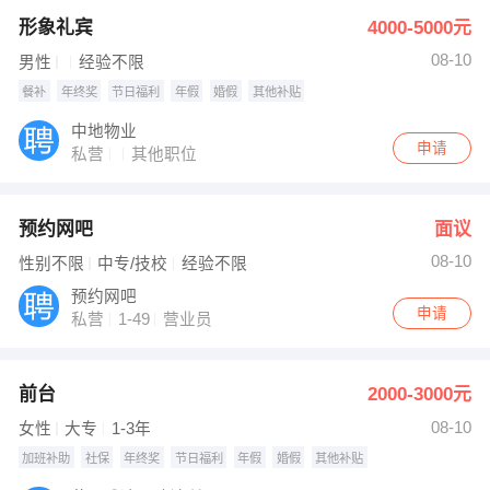
形象礼宾
4000-5000元
08-10
男性
经验不限
餐补
年终奖
节日福利
年假
婚假
其他补贴
中地物业
申请
私营
其他职位
预约网吧
面议
08-10
性别不限
中专/技校
经验不限
预约网吧
申请
私营
1-49
营业员
前台
2000-3000元
08-10
女性
大专
1-3年
加班补助
社保
年终奖
节日福利
年假
婚假
其他补贴