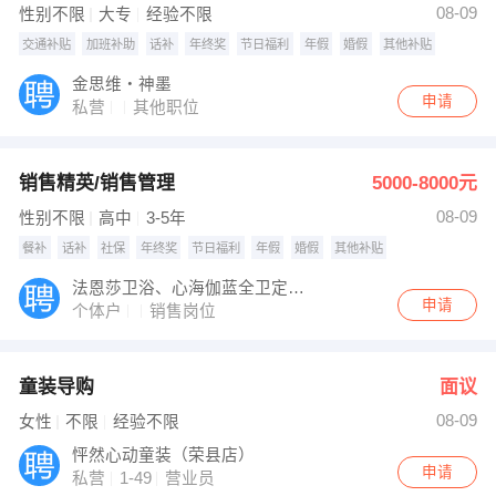
08-09
性别不限
大专
经验不限
交通补贴
加班补助
话补
年终奖
节日福利
年假
婚假
其他补贴
金思维・神墨
申请
私营
其他职位
销售精英/销售管理
5000-8000元
08-09
性别不限
高中
3-5年
餐补
话补
社保
年终奖
节日福利
年假
婚假
其他补贴
法恩莎卫浴、心海伽蓝全卫定制、生活家・巴洛克地板荣县专卖店
申请
个体户
销售岗位
童装导购
面议
08-09
女性
不限
经验不限
怦然心动童装（荣县店）
申请
私营
1-49
营业员