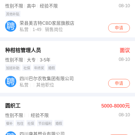
【荣县百世快运】 强势入驻
08-10
性别不限
高中
经验不限
其他补贴
荣县美吉特CBD家居旗舰店
申请
私营
1-49
销售岗位
种柑桔管理人员
面议
08-10
性别不限
大专
3-5年
加班补助
社保
年终奖
婚假
四川巴尔农牧集团有限公司
申请
私营
其他职位
圆织工
5000-8000元
08-10
性别不限
经验不限
餐补
包住
社保
节日福利
婚假
四川庚基塑业有限公司