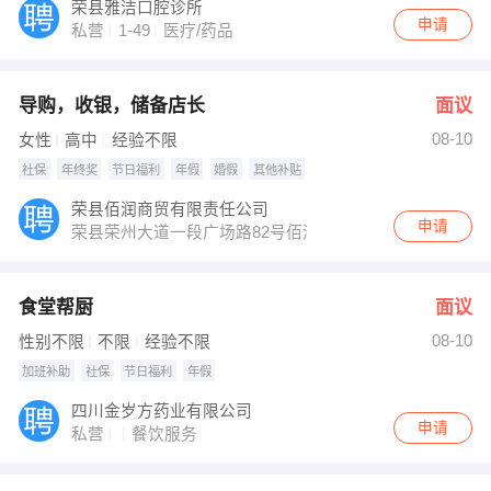
荣县雅洁口腔诊所
申请
私营
1-49
医疗/药品
导购，收银，储备店长
面议
08-10
女性
高中
经验不限
社保
年终奖
节日福利
年假
婚假
其他补贴
荣县佰润商贸有限责任公司
申请
荣县荣州大道一段广场路82号佰润尚品
食堂帮厨
面议
08-10
性别不限
不限
经验不限
加班补助
社保
节日福利
年假
四川金岁方药业有限公司
申请
私营
餐饮服务