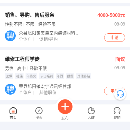
销售、导购、售后服务
4000-5000元
08-09
性别不限
不限
经验不限
荣县旭阳镇美皇室内装饰材料经营部
申请
个体户
促销/导购
维修工程师学徒
面议
08-09
男性
高中
经验不限
医保
社保
年终奖
节日福利
年假
婚假
其他补贴
荣县旭阳镇宏宇通讯经营部
申请
个体户
其他职位
导购
5000-8000元
首页
搜索
入驻
我的
发布
08-09
女性
高中
1-3年
交通补贴
加班补助
医保
社保
年终奖
节日福利
年假
其他补贴