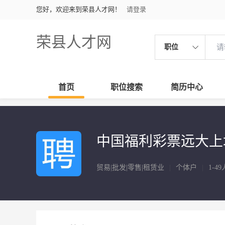
您好，欢迎来到荣县人才网！
请登录
荣县人才网
职位
首页
职位搜索
简历中心
中国福利彩票远大上
贸易|批发|零售|租赁业
|
个体户
|
1-49