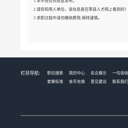
1.本平台仅供信息发布。
2.请告知用人单位，该信息是在荣县人才网上看到的
3.求职过程中请勿缴纳费用,保持谨慎。
栏目导航:
职位搜索
简历中心
名企展示
一句话
套餐标准
金币充值
意见建议
联系我