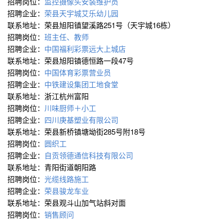
招聘岗位：
监控摄像头安装维护员
招聘企业：
荣县天宇城艾乐幼儿园
联系地址：荣县旭阳镇望溪路251号（天宇城16栋）
招聘岗位：
班主任、教师
招聘企业：
中国福利彩票远大上城店
联系地址：荣县旭阳镇德恒路一段47号
招聘岗位：
中国体育彩票营业员
招聘企业：
中铁建设集团工地食堂
联系地址：浙江杭州富阳
招聘岗位：
川味厨师＋小工
招聘企业：
四川庚基塑业有限公司
联系地址：荣县新桥镇塘坳街285号附18号
招聘岗位：
圆织工
招聘企业：
自贡领德通信科技有限公司
联系地址：青阳街道朝阳路
招聘岗位：
光缆线路施工
招聘企业：
荣县骏龙车业
联系地址：荣县观斗山加气站斜对面
招聘岗位：
销售顾问