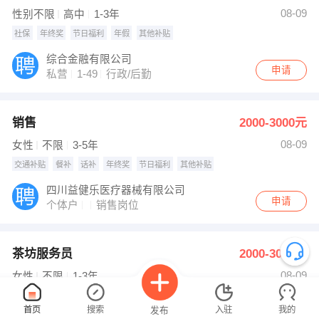
【荣县百世快运】 强势入驻
08-09
性别不限
高中
1-3年
社保
年终奖
节日福利
年假
其他补贴
综合金融有限公司
申请
私营
1-49
行政/后勤
销售
2000-3000元
08-09
女性
不限
3-5年
交通补贴
餐补
话补
年终奖
节日福利
其他补贴
四川益健乐医疗器械有限公司
申请
个体户
销售岗位
茶坊服务员
2000-3000元
08-09
女性
不限
1-3年
好时光茶坊
申请
首页
搜索
入驻
我的
发布
私营
1-49
营业员